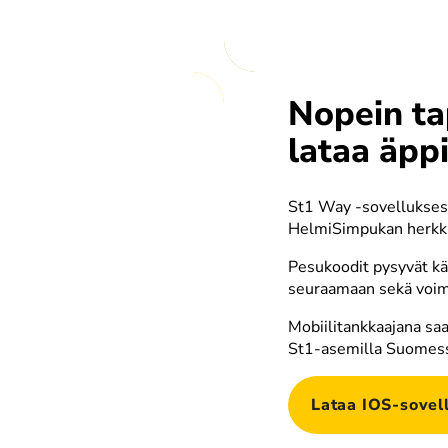
Nopein ta
suvaahto
Korkeapainepesu
lataa äppi
St1 Way -sovelluksest
HelmiSimpukan herkkui
hmoharjaus
Pesukoodit pysyvät kät
Pehmoharjaus
seuraamaan sekä voima
Mobiilitankkaajana saa
St1-asemilla Suomes
Lataa IOS-sovel
nnepesu
Pehmokiillotus