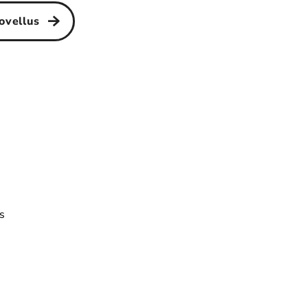
ovellus
s