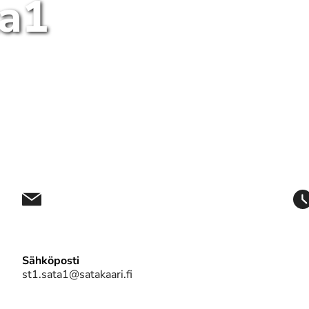
ta1
Sähköposti
st1.sata1@satakaari.fi