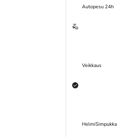
Autopesu 24h
inlux-pinnoite
Kuivaus
Veikkaus
ävaikutusaika
HelmiSimpukka
HOkuivaus