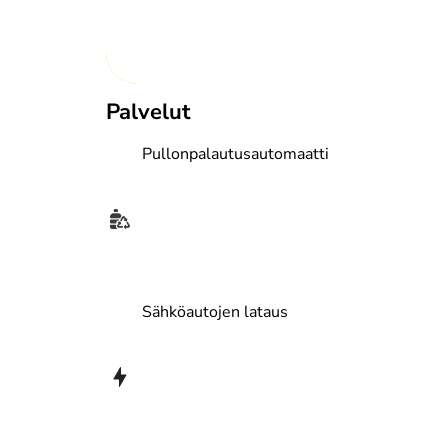
Palvelut
Rainlux-pinnoite
Al
Pullonpalautusautomaatti
TEHOkuivaus
Ca
Sähköautojen lataus
Esipesuaine
Pe