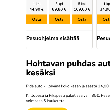
1 kpl
3 kpl
5 kpl
1 kp
44,90 €
89,80 €
169,60 €
34,9
Osta
Osta
Osta
Ost
Pesuohjelma sisältää
Pesuo
Hohtavan puhdas au
Korkeapainepesu
Es
kesäksi
Pidä auto kiiltävänä koko kesän ja säästä 14,80 
Kiiltopesu ja Pikapesu paketissa vain 35€. Pese
voimassa 5 kuukautta.
Pesuvaahto
Ko