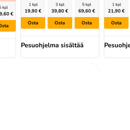
1 kpl
3 kpl
5 kpl
1 kpl
5 kpl
19,90 €
39,80 €
69,60 €
21,90 €
9,60 €
Osta
Osta
Osta
Osta
Osta
Pesuohjelma sisältää
Pesuohje
ä
Esipesuaine
Esipesu
Korkeapainepesu
Korkea