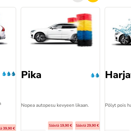
Pika
Harja
n
Nopea autopesu kevyeen likaan.
Pölyt pois h
Säästä
19,90 €
Säästä
29,90 €
tä
39,90 €