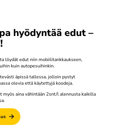
pa hyödyntää edut –
Pehmoharjaus
Rainlux
!
a löydät edut niin mobiilitankkaukseen, 
hin kuin autopesuihinkin. 
Rainlux-pinnoite
Kuivaus
evästi äpissä tallessa, jolloin pystyt 
ssa olevia että käytettyjä koodeja.
t myös aina vähintään 2snt/l alennusta kaikilla 
sa.
lus
Nopea kuivaus