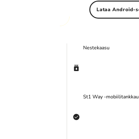
Lataa Android-s
ustanpesu
Vannepesu
Nestekaasu
rnauba-vahaus
Rainlux-pinnoite
St1 Way -mobiilitankkau
hmokiillotus
Carnauba-vahaus