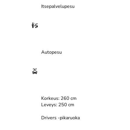
Itsepalvelupesu
Lisävaikutusaika
Ra
Autopesu
Vannepesu
Lis
Korkeus: 260 cm
Leveys: 250 cm
Drivers -pikaruoka
Tuplapehmoharjaus
TE