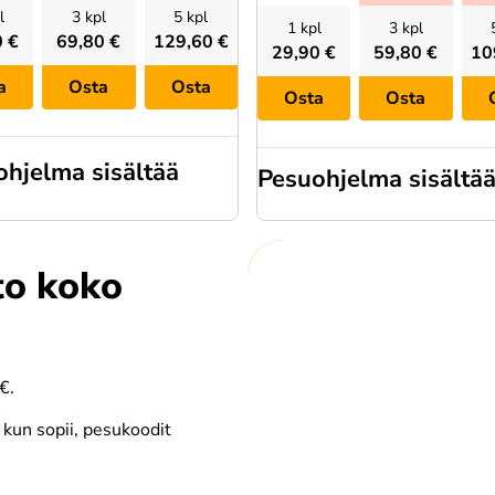
l
3 kpl
5 kpl
1 kpl
3 kpl
0 €
69,80 €
129,60 €
29,90 €
59,80 €
10
a
Osta
Osta
Osta
Osta
hjelma sisältää
Pesuohjelma sisältä
to koko
ipesuaine
Esipesuaine
€.
 kun sopii, pesukoodit 
rkeapainepesu
Lisävaikutusaika