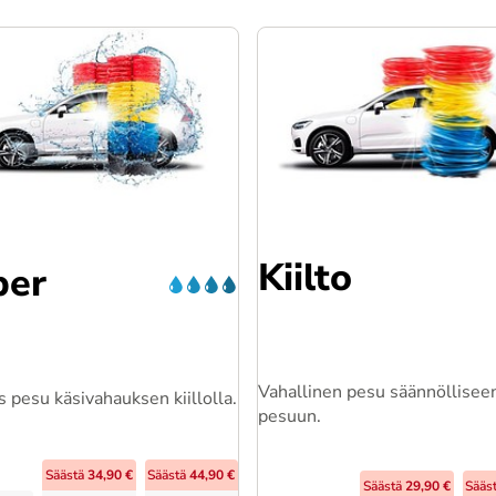
Kiilto
per
Vahallinen pesu säännöllisee
 pesu käsivahauksen kiillolla.
pesuun.
Säästä
34,90 €
Säästä
44,90 €
Säästä
29,90 €
Sääs