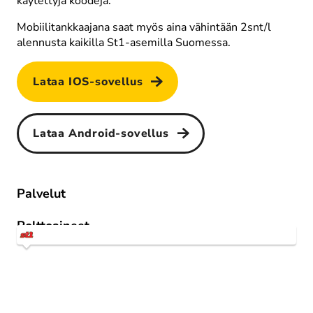
käytettyjä koodeja.
Alustanpesu
Mobiilitankkaajana saat myös aina vähintään 2snt/l 
alennusta kaikilla St1-asemilla Suomessa.
Lataa IOS-sovellus
Pehmokiillotus
Lataa Android-sovellus
Palvelut
Rainlux-pinnoite
Nestekaasu
Polttoaineet
1st 95 E10