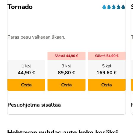
Tornado
Paras pesu vaikeaan likaan.
Säästä
44,90 €
Säästä
54,90 €
1 kpl
3 kpl
5 kpl
44,90 €
89,80 €
169,60 €
Osta
Osta
Osta
Pesuohjelma sisältää
Hohtavan puhdas auto koko kesäksi