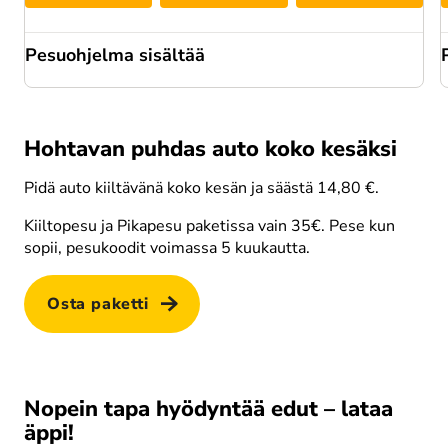
Pesuohjelma sisältää
Hohtavan puhdas auto koko kesäksi
Korkeapainepesu
Pidä auto kiiltävänä koko kesän ja säästä 14,80 €.
Kiiltopesu ja Pikapesu paketissa vain 35€. Pese kun 
sopii, pesukoodit voimassa 5 kuukautta.
Pesuvaahto
Osta paketti
Nopein tapa hyödyntää edut – lataa
äppi!