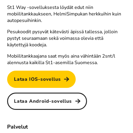
Pehmoharjaus
St1 Way -sovelluksesta löydät edut niin 
mobiilitankkaukseen, HelmiSimpukan herkkuihin kuin 
autopesuihinkin. 
Pesukoodit pysyvät kätevästi äpissä tallessa, jolloin 
pystyt seuraamaan sekä voimassa olevia että 
käytettyjä koodeja.
Alustanpesu
Mobiilitankkaajana saat myös aina vähintään 2snt/l 
alennusta kaikilla St1-asemilla Suomessa.
Lataa IOS-sovellus
Pehmokiillotus
Lataa Android-sovellus
Palvelut